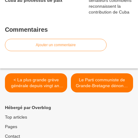
Cuba au processus de paix
Commentaires
Ajouter un commentaire
< La plus grande grève
Le Parti communiste de
générale depuis vingt ans
Grande-Bretagne dénonce
en Belgique contre la
l'escalade belliciste du
politique d'austérité
gouvernement britannique
concertée entre le «
contre l'Iran >
Hébergé par Overblog
gouvernement d'union
nationale » et l'Union
Top articles
européenne
Pages
Contact