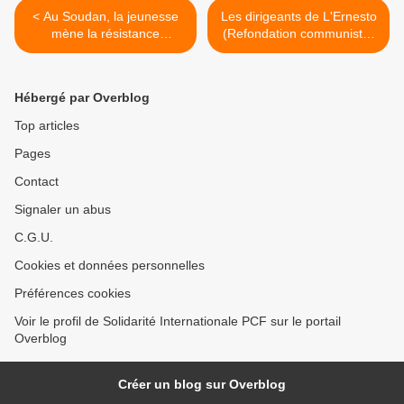
< Au Soudan, la jeunesse
Les dirigeants de L'Ernesto
mène la résistance
(Refondation communiste)
populaire sur deux fronts:
et du PdCI célèbrent le
contre le coup d'Etat
90ème anniversaire du PCI
soutenu par l'impérialisme
en se fixant comme objectif
Hébergé par Overblog
au Sud-Soudan et contre le
la reconstruction du Parti
régime dictatorial d'El-
communiste italien >
Top articles
Bachir au Nord
Pages
Contact
Signaler un abus
C.G.U.
Cookies et données personnelles
Préférences cookies
Voir le profil de Solidarité Internationale PCF sur le portail
Overblog
Créer un blog sur Overblog