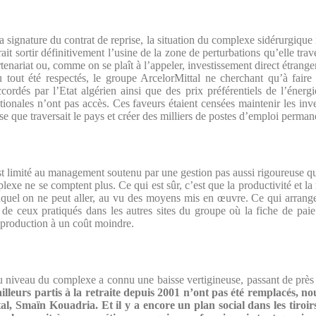
a signature du contrat de reprise, la situation du complexe sidérurgique 
it sortir définitivement l’usine de la zone de perturbations qu’elle tra
artenariat ou, comme on se plaît à l’appeler, investissement direct étra
u tout été respectés, le groupe ArcelorMittal ne cherchant qu’à faire
cordés par l’Etat algérien ainsi que des prix préférentiels de l’énergi
ationales n’ont pas accès. Ces faveurs étaient censées maintenir les inv
rise que traversait le pays et créer des milliers de postes d’emploi perman
st limité au management soutenu par une gestion pas aussi rigoureuse qu
exe ne se comptent plus. Ce qui est sûr, c’est que la productivité et la r
duquel on ne peut aller, au vu des moyens mis en œuvre. Ce qui arran
 de ceux pratiqués dans les autres sites du groupe où la fiche de paie 
 production à un coût moindre.
u niveau du complexe a connu une baisse vertigineuse, passant de près
ailleurs partis à la retraite depuis 2001 n’ont pas été remplacés, no
al, Smaïn Kouadria. Et il y a encore un plan social dans les tiroi