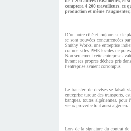
de 1 200 autres travailleurs, et si
comptera 4 200 travailleurs, ce q
production et même l’augmenter, c
D’un autre côté et toujours sur le p
se sont trouvées concurrencées par 
Smithy Works, une entreprise indienn
comme si les PME locales ne pouvaien
Non seulement cette entreprise avai
livrant ses propres déchets pris dans
l’entreprise avaient corrompus.
Le transfert de devises se faisait 
entreprise turque des transports, es
banques, toutes algériennes, pour l
vieux proverbe tout aussi algérien.
Lors de la signature du contrat de 