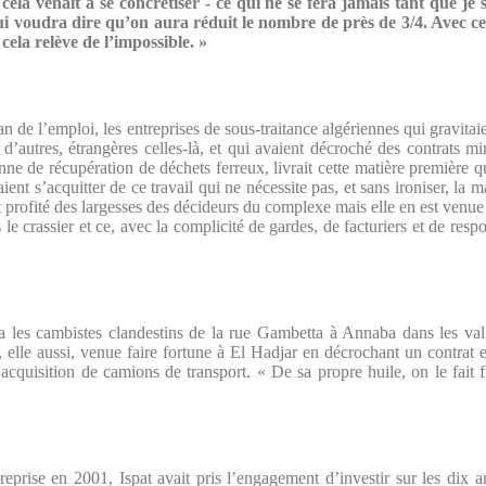
 cela venait à se concrétiser - ce qui ne se fera jamais tant que je s
ui voudra dire qu’on aura réduit le nombre de près de 3/4. Avec ce
ela relève de l’impossible. »
lan de l’emploi, les entreprises de sous-traitance algériennes qui gravit
d’autres, étrangères celles-là, et qui avaient décroché des contrats m
e de récupération de déchets ferreux, livrait cette matière première qu’e
t s’acquitter de ce travail qui ne nécessite pas, et sans ironiser, la m
t profité des largesses des décideurs du complexe mais elle en est venue
 le crassier et ce, avec la complicité de gardes, de facturiers et de res
via les cambistes clandestins de la rue Gambetta à Annaba dans les val
t, elle aussi, venue faire fortune à El Hadjar en décrochant un contrat 
’acquisition de camions de transport. « De sa propre huile, on le fait f
reprise en 2001, Ispat avait pris l’engagement d’investir sur les dix 