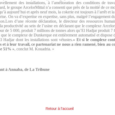
vellement des installations, à l’amélioration des conditions de trava
ard, le groupe ArcelorMittal n’a consenti que près de la moitié de ce mo
u’à aujourd’hui et après neuf mois, la cokerie est toujours à l’arrêt et l
rise. On va d’expertise en expertise, sans plus, malgré l’engagement 
ation.Lors d’une récente déclaration, le directeur des ressources hum
é la productivité au sein de l’usine en déclarant que le complexe Arcel
ur de 5 000, produit 7 millions de tonnes alors qu’El Hadjar produit 7 f
t que le complexe de Dunkerque est entièrement automatisé et dispose 
 Hadjar dont les installations sont vétustes.
« Et si le complexe con
s et à leur travail, ce partenariat ne nous a rien ramené, bien au con
de 51% »
, conclut M. Kouadria. »
t à Annaba, de La Tribune
Retour à l'accueil