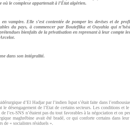
e où le complexe appartenait à l’État algérien.
 en vampire. Elle s’est contentée de pomper les devises et de profit
sables du pays, à commencer par Bouteflika et Ouyahia qui n’hési
prétendues bienfaits de la privatisation en reprenant à leur compte le
Arcelor.
ne dans son intégralité.
dérurgique d’El Hadjar par l’indien Ispat s’était faite dans l’enthousia
nt le désengagement de l’Etat de certains secteurs. Les conditions et le
 de l’ex-SNS n’étaient pas du tout favorables à la négociation et on peu
urgique maghrébine avait été bradé, ce qui conforte certains dans leu
s de « socialistes résiduels ».