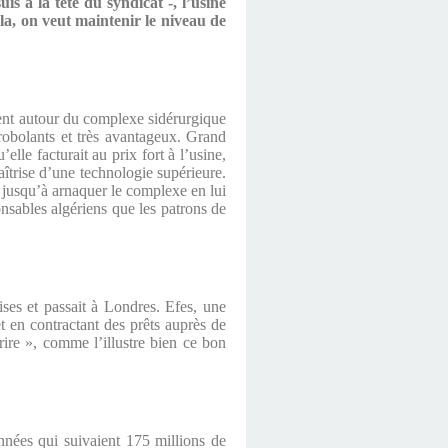
uis à la tête du syndicat -, l’usine
la, on veut maintenir le niveau de
aient autour du complexe sidérurgique
irobolants et très avantageux. Grand
lle facturait au prix fort à l’usine,
aîtrise d’une technologie supérieure.
 jusqu’à arnaquer le complexe en lui
ponsables algériens que les patrons de
ises et passait à Londres. Efes, une
et en contractant des prêts auprès de
rire », comme l’illustre bien ce bon
années qui suivaient 175 millions de