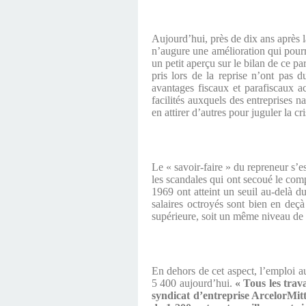
Aujourd’hui, près de dix ans après l
n’augure une amélioration qui pourra
un petit aperçu sur le bilan de ce p
pris lors de la reprise n’ont pas d
avantages fiscaux et parafiscaux ac
facilités auxquels des entreprises n
en attirer d’autres pour juguler la c
Le « savoir-faire » du repreneur s’e
les scandales qui ont secoué le compl
1969 ont atteint un seuil au-delà 
salaires octroyés sont bien en deçà
supérieure, soit un même niveau de
En dehors de cet aspect, l’emploi a
5 400 aujourd’hui.
« Tous les trav
syndicat d’entreprise ArcelorMitt