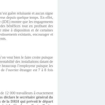
n’est guère reluisante et aucun signe
verse depuis quelque temps. En effet,
nger (IDE) montre que les engagements
 des bénéfices tout en profitant des
e mise à disposition et de certaines
estissements existants, encourager et
ents.
’on veut bien le faire croire puisque
entabilité des installations datant de
ge beaucoup l’employeur puisque les
de l’ouvrier étranger est 7 à 8 fois
 de 12 000 travailleurs à exactement
us déclare le secrétaire général du
rs de la DRH qui prévoit le départ