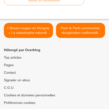
Ajouter un commentaire
< Boues rouges en Hongrie:
Pour le Parti communiste,
« La catastrophe naturelle
récupération malhonnête
la plus importante du
par la droite péruvienne du
capitalisme hongrois »,
Nobel de littérature accordé
pour le Parti communiste
au défenseur du système
Hébergé par Overblog
capitaliste mais « esclave
du mot » Vargas Llosa >
Top articles
Pages
Contact
Signaler un abus
C.G.U.
Cookies et données personnelles
Préférences cookies