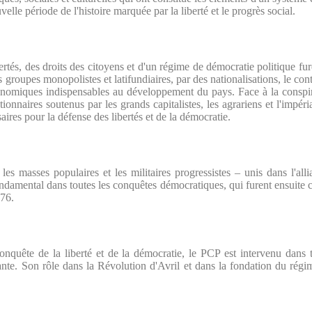
elle période de l'histoire marquée par la liberté et le progrès social.
bertés, des droits des citoyens et d'un régime de démocratie politique fur
groupes monopolistes et latifundiaires, par des nationalisations, le cont
conomiques indispensables au développement du pays. Face à la conspira
ionnaires soutenus par les grands capitalistes, les agrariens et l'impéri
aires pour la défense des libertés et de la démocratie.
s, les masses populaires et les militaires progressistes – unis dans 
ondamental dans toutes les conquêtes démocratiques, qui furent ensuite c
976.
a conquête de la liberté et de la démocratie, le PCP est intervenu dan
nante. Son rôle dans la Révolution d'Avril et dans la fondation du rég