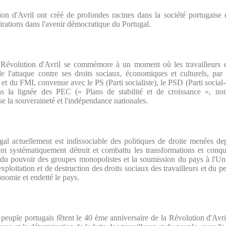
on d'Avril ont créé de profondes racines dans la société portugaise e
pirations dans l'avenir démocratique du Portugal.
évolution d'Avril se commémore à un moment où les travailleurs et
e l'attaque contre ses droits sociaux, économiques et culturels, par 
et du FMI, convenue avec le PS (Parti socialiste), le PSD (Parti social
ans la lignée des PEC (« Plans de stabilité et de croissance », n
 la souveraineté et l'indépendance nationales.
ugal actuellement est indissociable des politiques de droite menées d
t systématiquement détruit et combattu les transformations et conquê
on du pouvoir des groupes monopolistes et la soumission du pays à l'Un
exploitation et de destruction des droits sociaux des travailleurs et du pe
onomie et endetté le pays.
 peuple portugais fêtent le 40 ème anniversaire de la Révolution d'Av