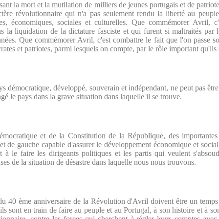
sant la mort et la mutilation de milliers de jeunes portugais et de patri
ctère révolutionnaire qui n'a pas seulement rendu la liberté au peupl
ques, économiques, sociales et culturelles. Que commémorer Avril, 
ns la liquidation de la dictature fasciste et qui furent si maltraités par
nnées. Que commémorer Avril, c'est combattre le fait que l'on passe sou
rates et patriotes, parmi lesquels on compte, par le rôle important qu'ils
 démocratique, développé, souverain et indépendant, ne peut pas être
ngé le pays dans la grave situation dans laquelle il se trouve.
émocratique et de la Constitution de la République, des importantes 
ue et de gauche capable d'assurer le développement économique et socia
à le faire les dirigeants politiques et les partis qui veulent s'absou
uses de la situation de désastre dans laquelle nous nous trouvons.
 40 ème anniversaire de la Révolution d'Avril doivent être un temps
u'ils sont en train de faire au peuple et au Portugal, à son histoire et à 
ctionnaire, contre les forces qui cherchent à régler leurs comptes avec