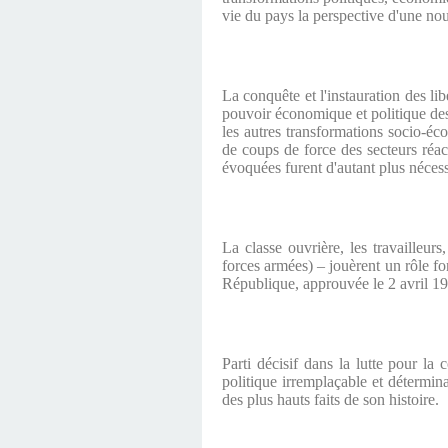
vie du pays la perspective d'une nouv
La conquête et l'instauration des li
pouvoir économique et politique des 
les autres transformations socio-é
de coups de force des secteurs réact
évoquées furent d'autant plus nécess
La classe ouvrière, les travailleur
forces armées) – jouèrent un rôle f
République, approuvée le 2 avril 1
Parti décisif dans la lutte pour l
politique irremplaçable et détermi
des plus hauts faits de son histoire.