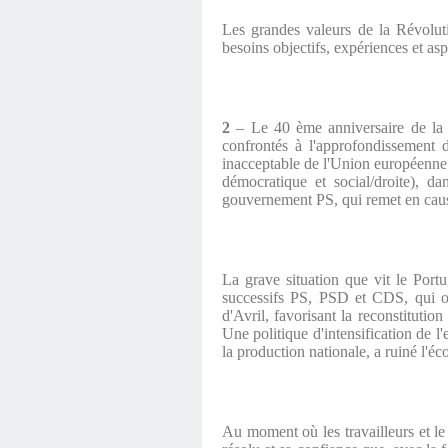
Les grandes valeurs de la Révoluti
besoins objectifs, expériences et as
2
– Le 40 ème anniversaire de la R
confrontés à l'approfondissement d
inacceptable de l'Union européenne 
démocratique et social/droite), d
gouvernement PS, qui remet en cause
La grave situation que vit le Port
successifs PS, PSD et CDS, qui on
d'Avril, favorisant la reconstituti
Une politique d'intensification de l'
la production nationale, a ruiné l'éc
Au moment où les travailleurs et le