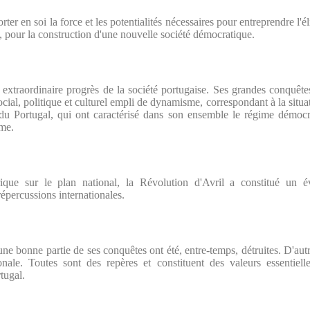
rter en soi la force et les potentialités nécessaires pour entreprendre l'é
es, pour la construction d'une nouvelle société démocratique.
 extraordinaire progrès de la société portugaise. Ses grandes conquêtes
al, politique et culturel empli de dynamisme, correspondant à la situati
 du Portugal, qui ont caractérisé dans son ensemble le régime démoc
sme.
rique sur le plan national, la Révolution d'Avril a constitué un é
épercussions internationales.
une bonne partie de ses conquêtes ont été, entre-temps, détruites. D'aut
onale. Toutes sont des repères et constituent des valeurs essentiell
tugal.