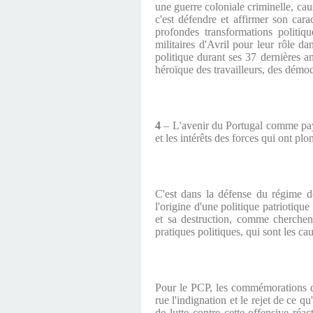
une guerre coloniale criminelle, cau
c'est défendre et affirmer son cara
profondes transformations politi
militaires d'Avril pour leur rôle da
politique durant ses 37 dernières a
héroïque des travailleurs, des démoc
4
– L'avenir du Portugal comme pays
et les intérêts des forces qui ont plo
C'est dans la défense du régime d
l'origine d'une politique patriotiq
et sa destruction, comme cherchent 
pratiques politiques, qui sont les ca
Pour le PCP, les commémorations du
rue l'indignation et le rejet de ce q
de lutte contre cette offensive réa