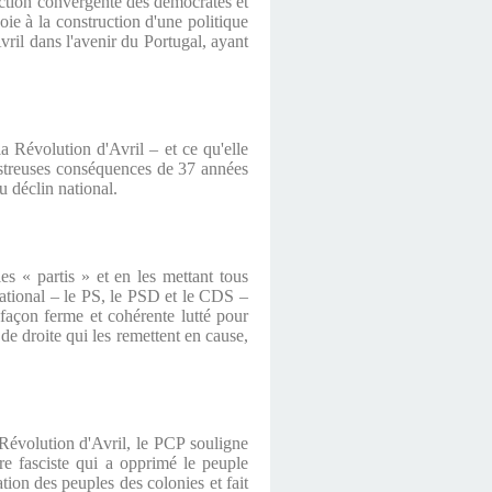
l'action convergente des démocrates et
oie à la construction d'une politique
vril dans l'avenir du Portugal, ayant
a Révolution d'Avril – et ce qu'elle
astreuses conséquences de 37 années
u déclin national.
es « partis » et en les mettant tous
national – le PS, le PSD et le CDS –
façon ferme et cohérente lutté pour
 de droite qui les remettent en cause,
a Révolution d'Avril, le PCP souligne
re fasciste qui a opprimé le peuple
tation des peuples des colonies et fait