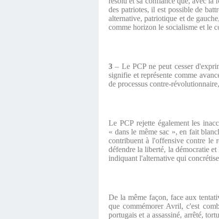
résolu et sa confiance que, avec la f
des patriotes, il est possible de ba
alternative, patriotique et de gauch
comme horizon le socialisme et le
3
– Le PCP ne peut cesser d'exprime
signifie et représente comme avanc
de processus contre-révolutionnaire, 
Le PCP rejette également les inacce
« dans le même sac », en fait blanc
contribuent à l'offensive contre l
défendre la liberté, la démocratie et
indiquant l'alternative qui concrétis
De la même façon, face aux tentative
que commémorer Avril, c'est combat
portugais et a assassiné, arrêté, tort