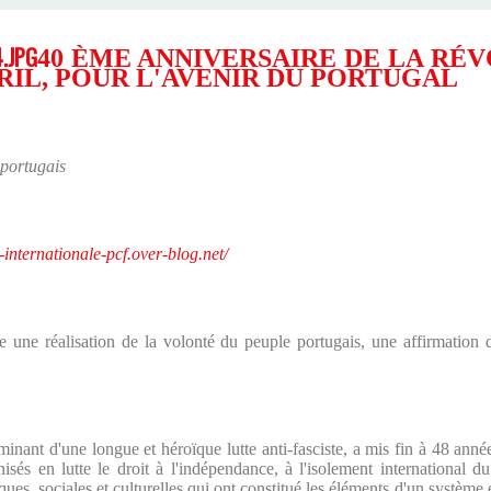
40 ÈME ANNIVERSAIRE DE LA RÉV
RIL, POUR L'AVENIR DU PORTUGAL
portugais
e-internationale-pcf.over-blog.net/
 une réalisation de la volonté du peuple portugais, une affirmation de
nant d'une longue et héroïque lutte anti-fasciste, a mis fin à 48 années
sés en lutte le droit à l'indépendance, à l'isolement international d
ues, sociales et culturelles qui ont constitué les éléments d'un système 