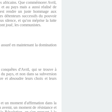
otes africains. Que commémorer Avril,
e et au pays mais a aussi réalisé de
c'est rendre un juste hommage aux
 les détenteurs successifs du pouvoir
s silence, et qu'on méprise la lutte
 ont joué, les communistes.
 assuré en maintenant la domination
conquêtes d'Avril, qui se trouve à
l du pays, et non dans sa subversion
dre et absoudre leurs choix et leurs
 et un moment d'affirmation dans la
son avenir, un moment de résistance et
 la Révolution, en s'en prenant à la