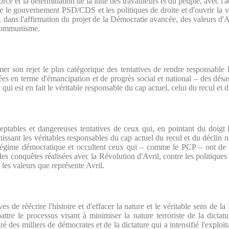
orce et la détermination de la lutte des travailleurs et du peuple, avec 
ttre le gouvernement PSD/CDS et les politiques de droite et d'ouvrir la v
e, dans l'affirmation du projet de la Démocratie avancée, des valeurs d'A
 communisme.
r son rejet le plus catégorique des tentatives de rendre responsable l
ées en terme d'émancipation et de progrès social et national – des dés
qui est en fait le véritable responsable du cap actuel, celui du recul et d
ptables et dangereuses tentatives de ceux qui, en pointant du doigt l
hissant les véritables responsables du cap actuel du recul et du déclin 
e régime démocratique et occultent ceux qui – comme le PCP – ont de 
 les conquêtes réalisées avec la Révolution d'Avril, contre les politiques
e les valeurs que représente Avril.
s de réécrire l'histoire et d'effacer la nature et le véritable sens de l
tre le processus visant à minimiser la nature terroriste de la dictatu
uré des milliers de démocrates et de la dictature qui a intensifié l'exploi