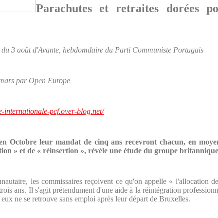
Parachutes et retraites dorées p
6 du 3 août d'Avante, hebdomdaire du Parti Communiste Portugais
en mars par Open Europe
te-internationale-pcf.over-blog.net/
en Octobre leur mandat de cinq ans recevront chacun, en moyen
ition » et de « réinsertion », révèle une étude du groupe britanniq
nautaire, les commissaires reçoivent ce qu'on appelle « l'allocation d
trois ans. Il s'agit prétendument d'une aide à la réintégration profession
 eux ne se retrouve sans emploi après leur départ de Bruxelles.