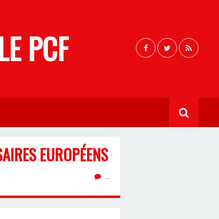
LE PCF
SAIRES EUROPÉENS
…