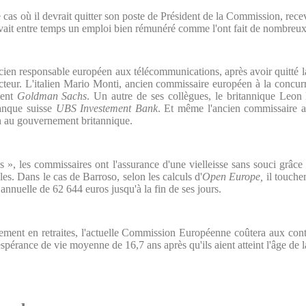
 cas o
ù il devrait quitter son poste de Président de la Commission, recev
ouvait entre temps un emploi bien rémunéré comme l'ont fait de nombreu
en responsable européen aux télécommunications, après avoir quitté la
ecteur. L'italien Mario Monti, ancien commissaire européen à la concu
ent
Goldman Sachs
. Un autre de ses collègues, le britannique Leon 
anque suisse
UBS Investement Bank
. Et même l'ancien commissaire 
n au gouvernement britannique.
s », les commissaires ont l'assurance d'une vielleisse sans souci grâc
les. Dans le cas de Barroso, selon les calculs d'
Open Europe,
il touche
nnuelle de 62 644 euros jusqu'à la fin de ses jours.
lement en retraites, l'actuelle Commission Européenne coûtera aux co
pérance de vie moyenne de 16,7 ans après qu'ils aient atteint l'âge de la