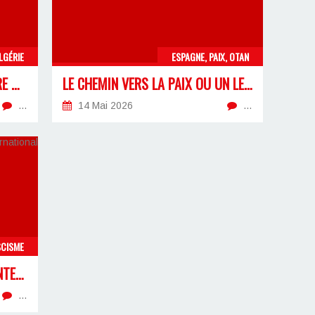
LGÉRIE
ESPAGNE, PAIX, OTAN
LA RETRAITE DES 32 ANS, ENTRE MANŒUVRES ÉLECTORALES ET NÉCESSITÉ D’UN FRONT SYNDICAL
LE CHEMIN VERS LA PAIX OU UN LEURRE POUR LE PEUPLE ?
…
14 Mai 2026
…
SCISME
À L’OCCASION DU « SOMMET INTERNATIONAL CONTRE L’ANTIFASCISME »
…