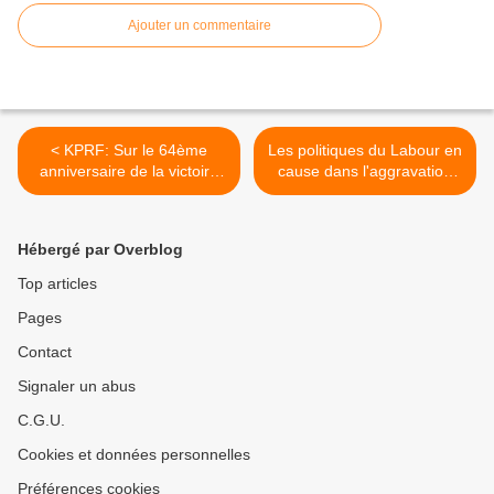
Ajouter un commentaire
< KPRF: Sur le 64ème
Les politiques du Labour en
anniversaire de la victoire
cause dans l'aggravation
soviétique sur l'Allemagne
des inégalités au Royaume-
Nazie
Uni >
Hébergé par Overblog
Top articles
Pages
Contact
Signaler un abus
C.G.U.
Cookies et données personnelles
Préférences cookies