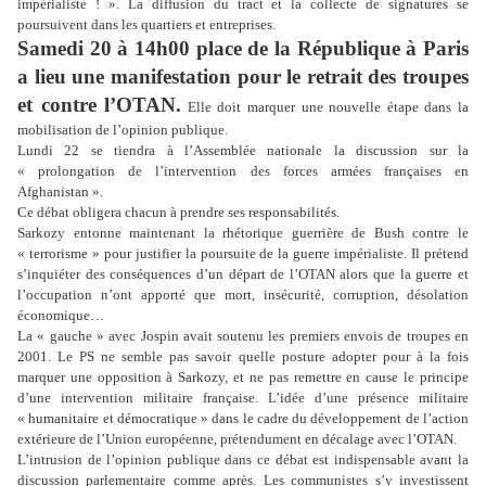
impérialiste ! ». La diffusion du tract et la collecte de signatures se
poursuivent dans les quartiers et entreprises.
Samedi 20 à 14h00 place de la République à Paris
a lieu une manifestation pour le retrait des troupes
et contre l’OTAN.
Elle doit marquer une nouvelle étape dans la
mobilisation de l’opinion publique.
Lundi 22 se tiendra à l’Assemblée nationale la discussion sur la
« prolongation de l’intervention des forces armées françaises en
Afghanistan ».
Ce débat obligera chacun à prendre ses responsabilités.
Sarkozy entonne maintenant la rhétorique guerrière de Bush contre le
« terrorisme » pour justifier la poursuite de la guerre impérialiste. Il prétend
s’inquiéter des conséquences d’un départ de l’OTAN alors que la guerre et
l’occupation n’ont apporté que mort, insécurité, corruption, désolation
économique…
La « gauche » avec Jospin avait soutenu les premiers envois de troupes en
2001. Le PS ne semble pas savoir quelle posture adopter pour à la fois
marquer une opposition à Sarkozy, et ne pas remettre en cause le principe
d’une intervention militaire française. L’idée d’une présence militaire
« humanitaire et démocratique » dans le cadre du développement de l’action
extérieure de l’Union européenne, prétendument en décalage avec l’OTAN.
L’intrusion de l’opinion publique dans ce débat est indispensable avant la
discussion parlementaire comme après. Les communistes s’y investissent