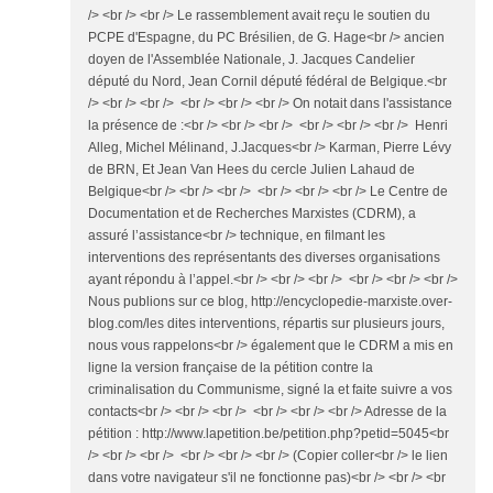
/> <br /> <br /> Le rassemblement avait reçu le soutien du
PCPE d'Espagne, du PC Brésilien, de G. Hage<br /> ancien
doyen de l'Assemblée Nationale, J. Jacques Candelier
député du Nord, Jean Cornil député fédéral de Belgique.<br
/> <br /> <br /> <br /> <br /> <br /> On notait dans l'assistance
la présence de :<br /> <br /> <br /> <br /> <br /> <br /> Henri
Alleg, Michel Mélinand, J.Jacques<br /> Karman, Pierre Lévy
de BRN, Et Jean Van Hees du cercle Julien Lahaud de
Belgique<br /> <br /> <br /> <br /> <br /> <br /> Le Centre de
Documentation et de Recherches Marxistes (CDRM), a
assuré l’assistance<br /> technique, en filmant les
interventions des représentants des diverses organisations
ayant répondu à l’appel.<br /> <br /> <br /> <br /> <br /> <br />
Nous publions sur ce blog, http://encyclopedie-marxiste.over-
blog.com/les dites interventions, répartis sur plusieurs jours,
nous vous rappelons<br /> également que le CDRM a mis en
ligne la version française de la pétition contre la
criminalisation du Communisme, signé la et faite suivre a vos
contacts<br /> <br /> <br /> <br /> <br /> <br /> Adresse de la
pétition : http://www.lapetition.be/petition.php?petid=5045<br
/> <br /> <br /> <br /> <br /> <br /> (Copier coller<br /> le lien
dans votre navigateur s'il ne fonctionne pas)<br /> <br /> <br