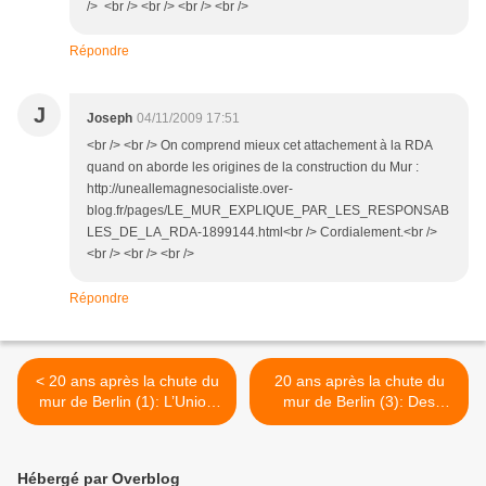
/> <br /> <br /> <br /> <br />
Répondre
J
Joseph
04/11/2009 17:51
<br /> <br /> On comprend mieux cet attachement à la RDA
quand on aborde les origines de la construction du Mur :
http://uneallemagnesocialiste.over-
blog.fr/pages/LE_MUR_EXPLIQUE_PAR_LES_RESPONSAB
LES_DE_LA_RDA-1899144.html<br /> Cordialement.<br />
<br /> <br /> <br />
Répondre
< 20 ans après la chute du
20 ans après la chute du
mur de Berlin (1): L’Union
mur de Berlin (3): Des
soviétique dans l’histoire
raisons à l'ostalgie: retour
sur la vie en RDA >
Hébergé par Overblog